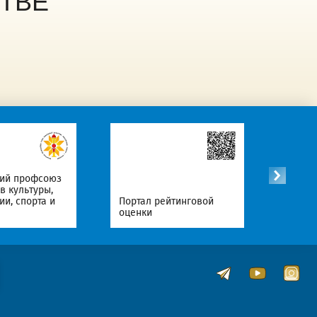
ТВЕ
кий профсоюз
в культуры,
Офици
и, спорта и
Портал рейтинговой
Интер
оценки
Респу