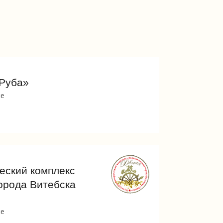
«Руба»
ие
еский комплекс
орода Витебска
ие