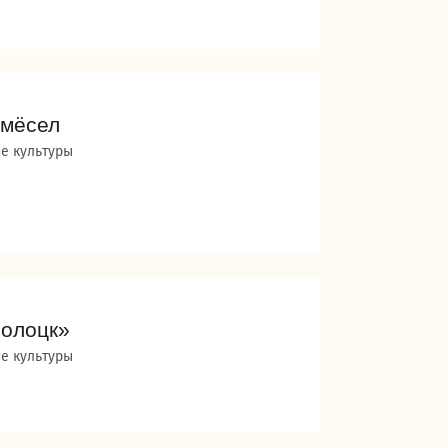
емёсел
е культуры
Полоцк»
е культуры