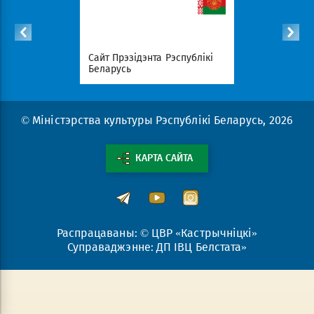
с
Сайт Прэзідэнта Рэспублікі
Савет Міні
эрыялаў
Беларусь
Беларусь
© Міністэрства культуры Рэспублікі Беларусь, 2026
КАРТА САЙТА
Распрацаваны: © ЦВР «Кастрычніцкі»
Суправаджэнне: ДП ІВЦ Белстата»